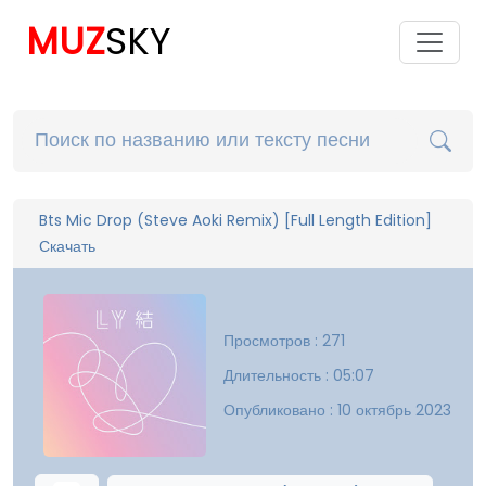
MUZ
SKY
Bts Mic Drop (Steve Aoki Remix) [Full Length Edition]
Скачать
Просмотров : 271
Длительность : 05:07
Опубликовано : 10 октябрь 2023