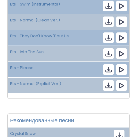
Bts - Swim (Instrumental)
Bts - Normal (Clean Ver.)
Bts - They Don't Know 'Bout Us
Bts - Into The Sun
Bts - Please
Bts - Normal (Explicit Ver.)
Рекомендованные песни
Crystal Snow