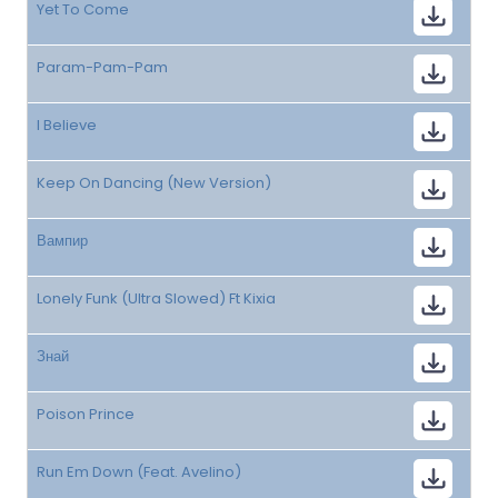
Yet To Come
Param-Pam-Pam
I Believe
Keep On Dancing (New Version)
Вампир
Lonely Funk (Ultra Slowed) Ft Kixia
Знай
Poison Prince
Run Em Down (Feat. Avelino)