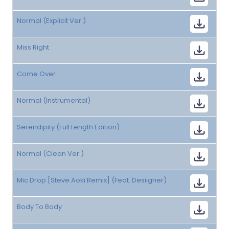
Normal (Explicit Ver.)
Miss Right
Come Over
Normal (Instrumental)
Serendipity (Full Length Edition)
Normal (Clean Ver.)
Mic Drop [Steve Aoki Remix] (Feat. Desiigner)
Body To Body