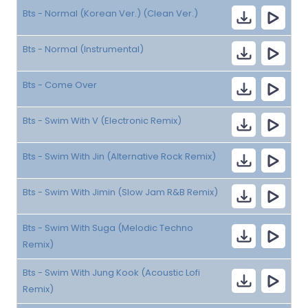
Bts - Normal (Korean Ver.) (Clean Ver.)
Bts - Normal (Instrumental)
Bts - Come Over
Bts - Swim With V (Electronic Remix)
Bts - Swim With Jin (Alternative Rock Remix)
Bts - Swim With Jimin (Slow Jam R&B Remix)
Bts - Swim With Suga (Melodic Techno
Remix)
Bts - Swim With Jung Kook (Acoustic Lofi
Remix)